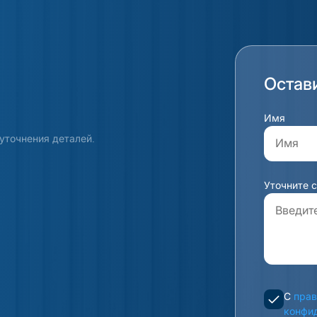
Остав
Имя
уточнения деталей.
Уточните 
С
прав
конфи