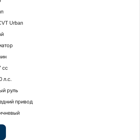
0
п
CVT Urban
ай
иатор
зин
7 сс
0 л.с.
ый руль
едний привод
ичневый