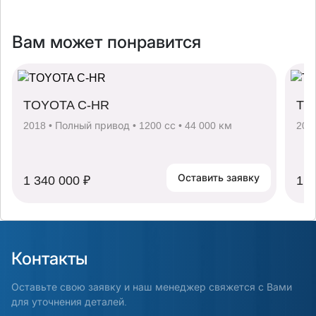
Вам может понравится
TOYOTA C-HR
TO
2018 • Полный привод • 1200 сс • 44 000 км
202
Оставить заявку
1 340 000 ₽
1 2
Контакты
Оставьте свою заявку и наш менеджер свяжется с Вами
для уточнения деталей.